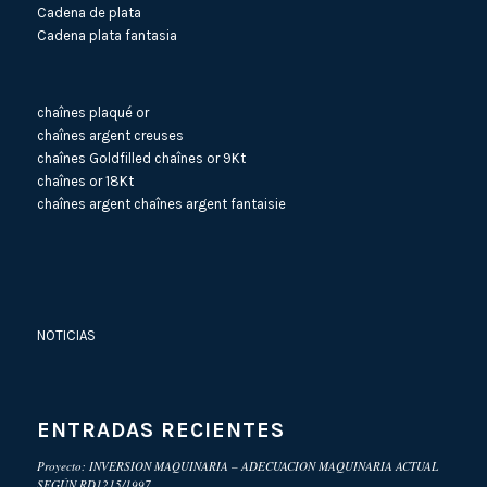
Cadena de plata
Cadena plata fantasia
chaînes plaqué or
chaînes argent creuses
chaînes Goldfilled
chaînes or 9Kt
chaînes or 18Kt
chaînes argent
chaînes argent fantaisie
NOTICIAS
ENTRADAS RECIENTES
Proyecto: INVERSION MAQUINARIA – ADECUACION MAQUINARIA ACTUAL
SEGÚN RD1215/1997