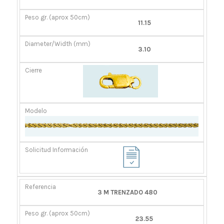
GR.
(MM)
(APROX
11.15
50CM)
3.10
3 M TRENZADO 480
23.55