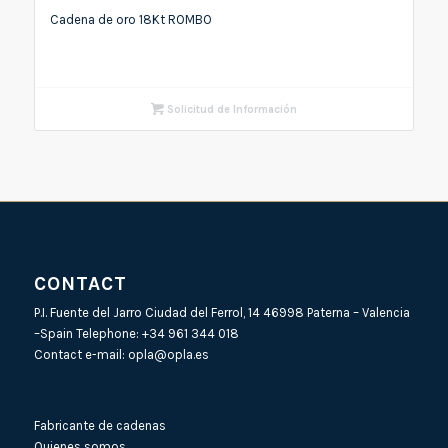
Cadena de oro 18Kt ROMBO
Solicitud de Información
CONTACT
P.I. Fuente del Jarro Ciudad del Ferrol, 14 46998 Paterna – Valencia
–Spain Telephone:
+34 961 344 018
Contact e-mail:
opla@opla.es
Fabricante de cadenas
Quienes somos