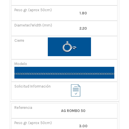
GR.
(MM)
(APROX
1.80
50CM)
2.20
AG ROMBO 50
3.00