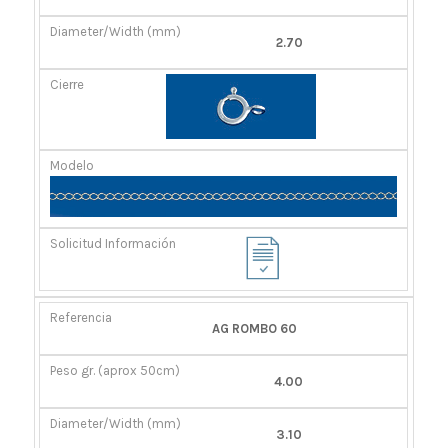
2.70
AG ROMBO 60
4.00
3.10