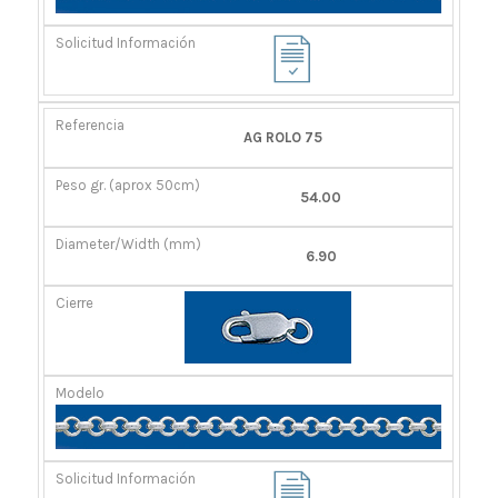
AG ROLO 75
54.00
6.90