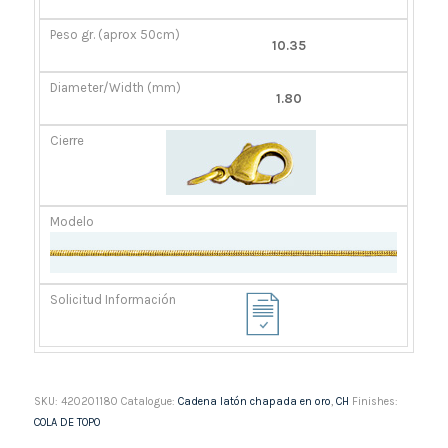
GR.
(MM)
(APROX
10.35
50CM)
1.80
SKU:
420201180
Catalogue:
Cadena latón chapada en oro
,
CH
Finishes:
COLA DE TOPO