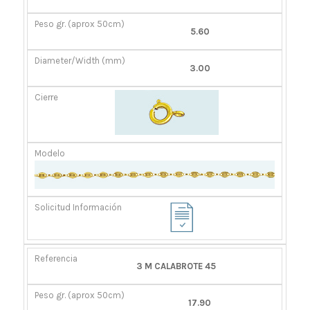
GR.
(MM)
(APROX
5.60
50CM)
3.00
3 M CALABROTE 45
17.90