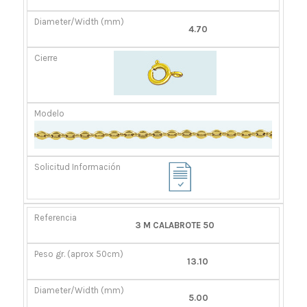
4.70
3 M CALABROTE 50
13.10
5.00