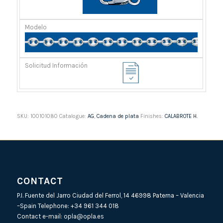
SKU:
100101080
Catalogue:
AG
,
Cadena de plata
Finishes:
CALABROTE H.
CONTACT
P.I. Fuente del Jarro Ciudad del Ferrol, 14 46998 Paterna – Valencia
–Spain Telephone:
+34 961 344 018
Contact e-mail:
opla@opla.es