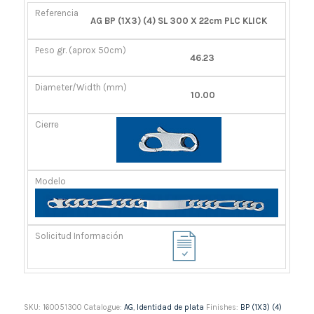
REFERENCIA
PESO
DIÁMETRO/ANCHO
CIERRE
AG BP (1X3) (4) SL 300 X 22cm PLC KLICK
GR.
(MM)
(APROX
46.23
50CM)
10.00
SKU:
160051300
Catalogue:
AG
,
Identidad de plata
Finishes:
BP (1X3) (4)