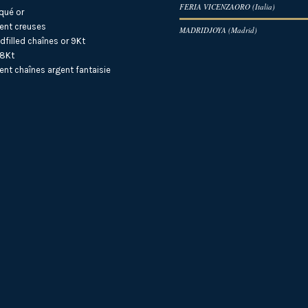
FERIA VICENZAORO (Italia)
qué or
ent creuses
MADRIDJOYA (Madrid)
dfilled
chaînes or 9Kt
18Kt
ent
chaînes argent fantaisie