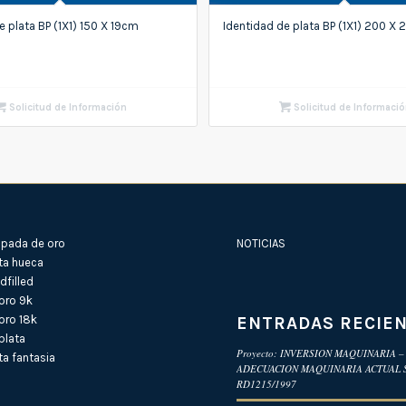
e plata BP (1X1) 150 X 19cm
Identidad de plata BP (1X1) 200 X 
Solicitud de Información
Solicitud de Informaci
pada de oro
NOTICIAS
ta hueca
filled
oro 9k
ENTRADAS RECIE
oro 18k
plata
Proyecto: INVERSION MAQUINARIA –
a fantasia
ADECUACION MAQUINARIA ACTUAL
RD1215/1997