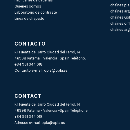
Fabricante de cadenas
chaînes pla
Quienes somos
chaînes arg
Laboratorio de contraste
chaînes Gol
Línea de chapado
chaînes or 
chaînes arg
CONTACTO
P.I. Fuente del Jarro Ciudad del Ferrol, 14
46998 Paterna – Valencia –Spain Teléfono:
+34 961 344 018
Contacto e-mail:
opla@opla.es
CONTACT
P.I. Fuente del Jarro Ciudad del Ferrol, 14
46998 Paterna – Valencia –Spain Téléphone:
+34 961 344 018
Adresse e-mail:
opla@opla.es