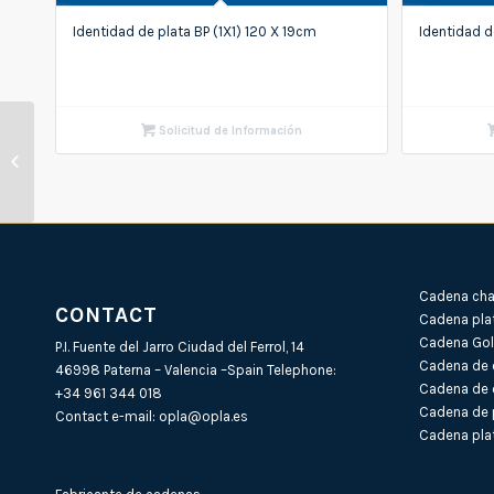
Identidad de plata BP (1X1) 120 X 19cm
Identidad d
Solicitud de Información
Identidad de plata BP
(6) 170 X 20cm
Cadena cha
CONTACT
Cadena pla
Cadena Gold
P.I. Fuente del Jarro Ciudad del Ferrol, 14
Cadena de 
46998 Paterna – Valencia –Spain Telephone:
Cadena de 
+34 961 344 018
Cadena de 
Contact e-mail:
opla@opla.es
Cadena plat