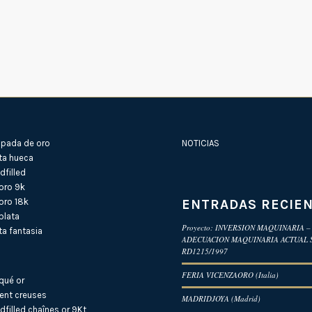
pada de oro
NOTICIAS
ta hueca
filled
oro 9k
ENTRADAS RECIE
oro 18k
plata
Proyecto: INVERSION MAQUINARIA –
a fantasia
ADECUACION MAQUINARIA ACTUAL
RD1215/1997
FERIA VICENZAORO (Italia)
qué or
ent creuses
MADRIDJOYA (Madrid)
dfilled
chaînes or 9Kt