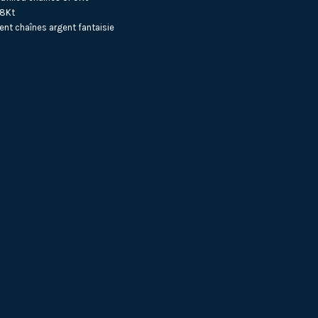
18Kt
ent
chaînes argent fantaisie