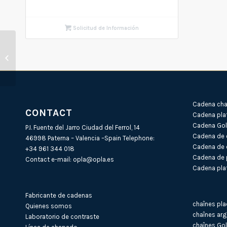
Solicitud de Información
Identidad de plata BNL
(4) 220 X 21cm
Cadena cha
CONTACT
Cadena pla
Cadena Gold
P.I. Fuente del Jarro Ciudad del Ferrol, 14
Cadena de 
46998 Paterna – Valencia –Spain Telephone:
Cadena de 
+34 961 344 018
Cadena de 
Contact e-mail:
opla@opla.es
Cadena plat
Fabricante de cadenas
chaînes pla
Quienes somos
chaînes arg
Laboratorio de contraste
chaînes Gol