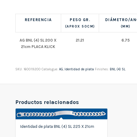
REFERENCIA
PESO GR.
DIÁMETRO/A
(APROX 50CM)
(MM)
AG BNL (4) SL 200 X
21.21
6.75
21cm PLACA KLICK
SKU:
160019200
Catalogue:
AG
,
Identidad de plata
Finishes:
BNL (4) SL
Productos relacionados
Identidad de plata BNL (4) SL 225 X 21cm