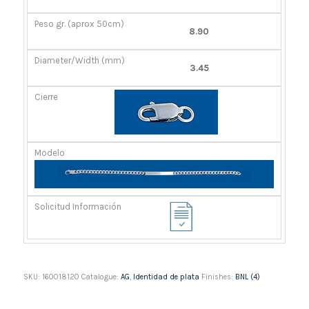
GR.
(MM)
(APROX
8.90
50CM)
3.45
SKU:
160018120
Catalogue:
AG
,
Identidad de plata
Finishes:
BNL (4)