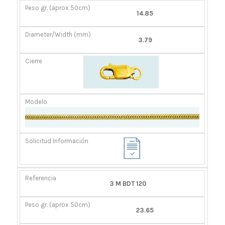
14.85
3.79
3 M BDT 120
23.65