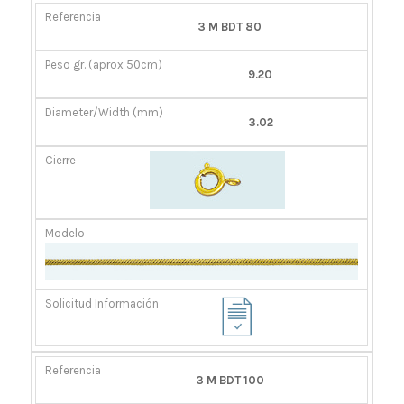
REFERENCIA
PESO
DIÁMETRO/ANCHO
CIERRE
3 M BDT 80
GR.
(MM)
(APROX
9.20
50CM)
3.02
3 M BDT 100