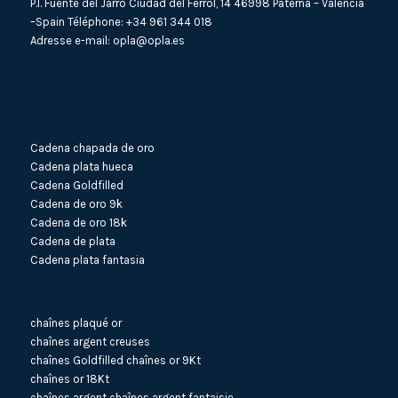
P.I. Fuente del Jarro Ciudad del Ferrol, 14 46998 Paterna – Valencia
–Spain Téléphone:
+34 961 344 018
Adresse e-mail:
opla@opla.es
Cadena chapada de oro
Cadena plata hueca
Cadena Goldfilled
Cadena de oro 9k
Cadena de oro 18k
Cadena de plata
Cadena plata fantasia
chaînes plaqué or
chaînes argent creuses
chaînes Goldfilled
chaînes or 9Kt
chaînes or 18Kt
chaînes argent
chaînes argent fantaisie