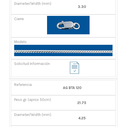
3.30
AG BTA 120
21.75
4.25