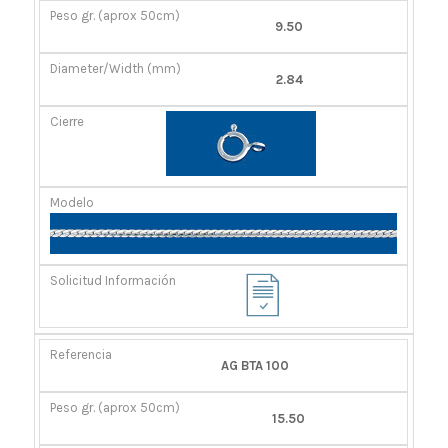
9.50
2.84
AG BTA 100
15.50