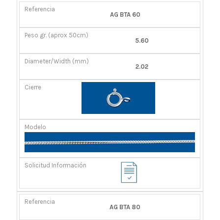
REFERENCIA
PESO
DIÁMETRO/ANCHO
CIERRE
AG BTA 60
GR.
(MM)
(APROX
5.60
50CM)
2.02
AG BTA 80