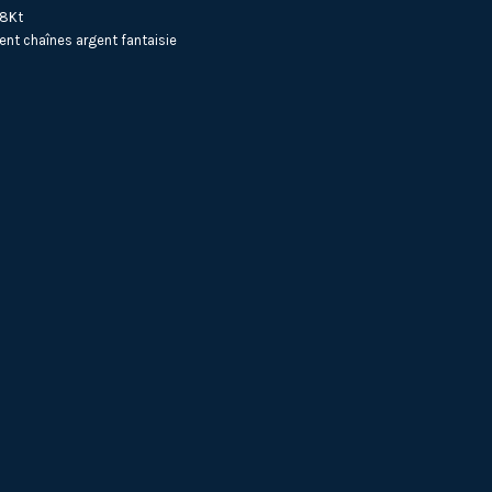
18Kt
ent
chaînes argent fantaisie