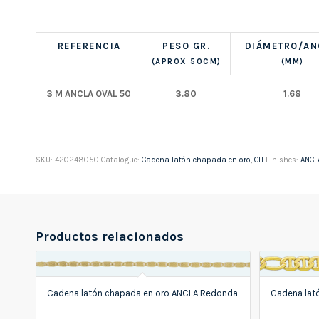
REFERENCIA
PESO GR.
DIÁMETRO/A
(APROX 50CM)
(MM)
3 M ANCLA OVAL 50
3.80
1.68
SKU:
420248050
Catalogue:
Cadena latón chapada en oro
,
CH
Finishes:
ANCL
Productos relacionados
Cadena latón chapada en oro ANCLA Redonda
Cadena lató