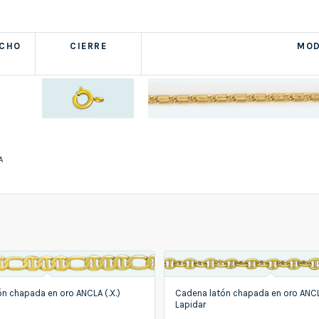
NCHO
CIERRE
MOD
A
n chapada en oro ANCLA (.X.)
Cadena latón chapada en oro ANCL
Lapidar