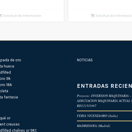
Solicitud de Información
Solicitud de Informaci
pada de oro
NOTICIAS
ta hueca
filled
oro 9k
ENTRADAS RECIE
oro 18k
plata
Proyecto: INVERSION MAQUINARIA –
a fantasia
ADECUACION MAQUINARIA ACTUAL
RD1215/1997
FERIA VICENZAORO (Italia)
qué or
ent creuses
MADRIDJOYA (Madrid)
dfilled
chaînes or 9Kt