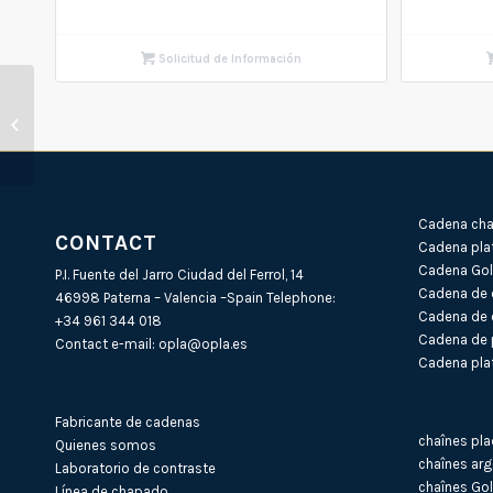
Solicitud de Información
Cadena latón chapada
en oro PM
Cadena cha
CONTACT
Cadena pla
Cadena Gold
P.I. Fuente del Jarro Ciudad del Ferrol, 14
Cadena de 
46998 Paterna – Valencia –Spain Telephone:
Cadena de 
+34 961 344 018
Cadena de 
Contact e-mail:
opla@opla.es
Cadena plat
Fabricante de cadenas
chaînes pla
Quienes somos
chaînes arg
Laboratorio de contraste
chaînes Gol
Línea de chapado