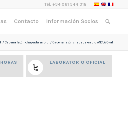
Tel.
+34 961 344 018
nas
Contacto
Información Socios
H
/
Cadena latón chapada en oro
/
Cadena latón chapada en oro ANCLA Oval
 HORAS
LABORATORIO OFICIAL