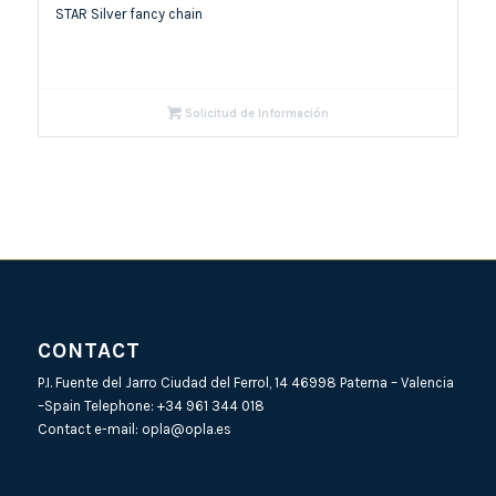
STAR Silver fancy chain
Solicitud de Información
CONTACT
P.I. Fuente del Jarro Ciudad del Ferrol, 14 46998 Paterna – Valencia
–Spain Telephone:
+34 961 344 018
Contact e-mail:
opla@opla.es