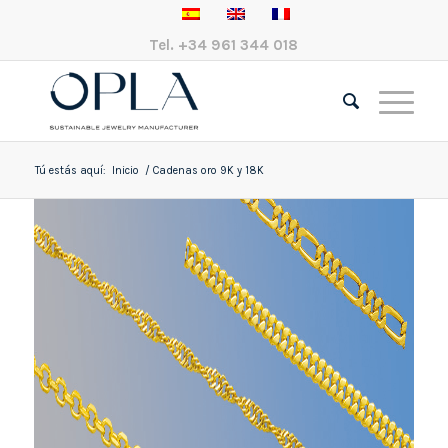
Tel.
+34 961 344 018
Tú estás aquí:
Inicio
/
Cadenas oro 9K y 18K