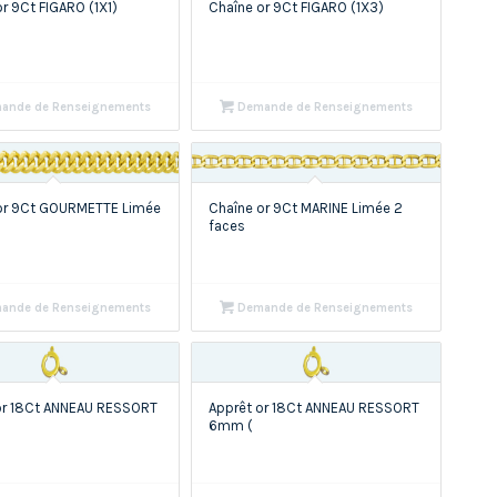
r 9Ct FIGARO (1X1)
Chaîne or 9Ct FIGARO (1X3)
ande de Renseignements
Demande de Renseignements
or 9Ct GOURMETTE Limée
Chaîne or 9Ct MARINE Limée 2
faces
ande de Renseignements
Demande de Renseignements
or 18Ct ANNEAU RESSORT
Apprêt or 18Ct ANNEAU RESSORT
6mm (