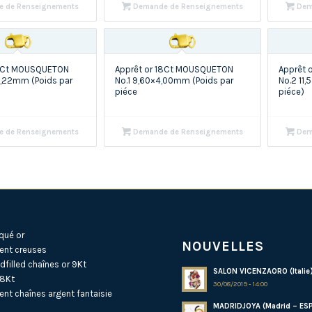
 de Renseignements
Demande de Renseignements
Dem
18Ct MOUSQUETON
Apprêt or 18Ct MOUSQUETON
Apprêt 
3,22mm (Poids par
No.1 9,60×4,00mm (Poids par
No.2 11
piéce
piéce)
 de Renseignements
Demande de Renseignements
Dem
qué or
NOUVELLES
ent creuses
dfilled
chaînes or 9Kt
SALON VICENZAORO (Italie
18Kt
30/08/2019 - 14:00
ent
chaînes argent fantaisie
MADRIDJOYA (Madrid – ES