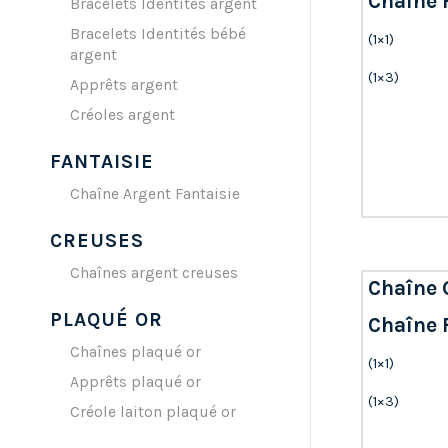
Chaîne F
Bracelets Identités argent
Bracelets Identités bébé
(1×1)
argent
(1×3)
Apprêts argent
Créoles argent
FANTAISIE
Chaîne Argent Fantaisie
CREUSES
Chaînes argent creuses
Chaîne 
PLAQUÉ OR
Chaîne 
Chaînes plaqué or
(1×1)
Apprêts plaqué or
(1×3)
Créole laiton plaqué or