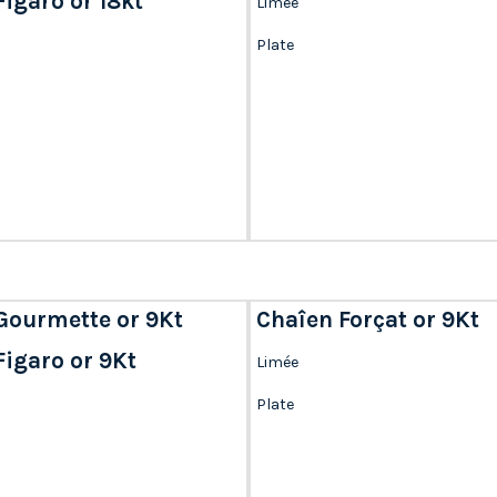
igaro or 18kt
Limée
Plate
Gourmette or 9Kt
Chaîen Forçat or 9Kt
Figaro or 9Kt
Limée
Plate