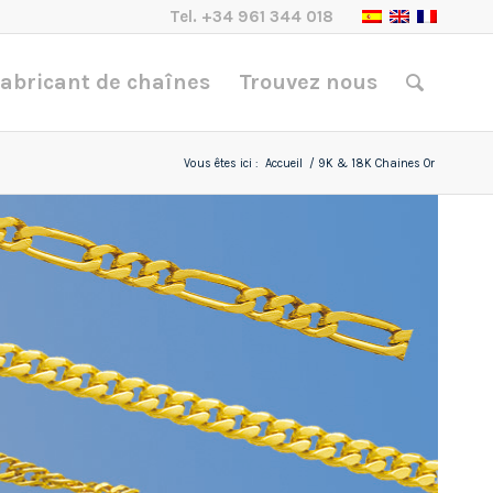
Tel.
+34 961 344 018
abricant de chaînes
Trouvez nous
Vous êtes ici :
Accueil
/
9K & 18K Chaines Or