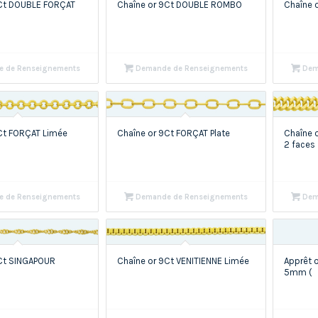
9Ct DOUBLE FORÇAT
Chaîne or 9Ct DOUBLE ROMBO
Chaîne o
 de Renseignements
Demande de Renseignements
Dem
Ct FORÇAT Limée
Chaîne or 9Ct FORÇAT Plate
Chaîne 
2 faces
 de Renseignements
Demande de Renseignements
Dem
9Ct SINGAPOUR
Chaîne or 9Ct VENITIENNE Limée
Apprêt 
5mm (