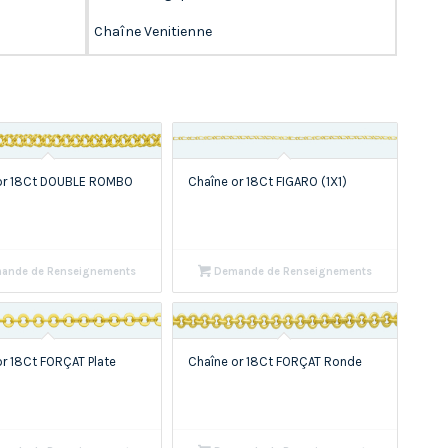
Chaîne Venitienne
or 18Ct DOUBLE ROMBO
Chaîne or 18Ct FIGARO (1X1)
ande de Renseignements
Demande de Renseignements
or 18Ct FORÇAT Plate
Chaîne or 18Ct FORÇAT Ronde