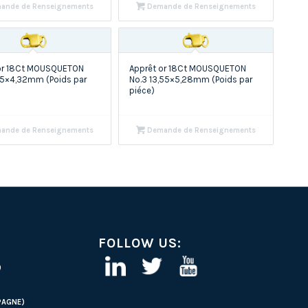
ande de Renseignements
Demande de Renseignements
or 18Ct MOUSQUETON
Apprêt or 18Ct MOUSQUETON
,55×4,32mm (Poids par
No.3 13,55×5,28mm (Poids par
piéce)
ande de Renseignements
Demande de Renseignements
FOLLOW US:
)
PAGNE)