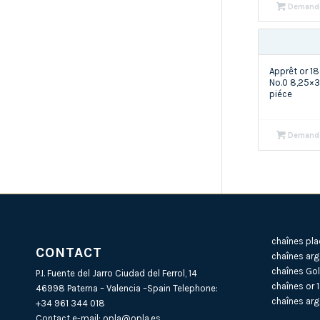
Demande
Apprêt or 
No.0 8,25×
piéce
Demande
chaînes pla
CONTACT
chaînes arg
chaînes Gol
P.I. Fuente del Jarro Ciudad del Ferrol, 14
chaînes or 
46998 Paterna – Valencia –Spain Telephone:
chaînes arg
+34 961 344 018
Contact e-mail:
opla@opla.es