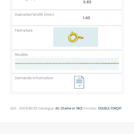
3.65
1.40
UGS :
200108030
Catalogue:
AU
,
Chaîne or 18Ct
Finishes:
DOUBLE FORÇAT