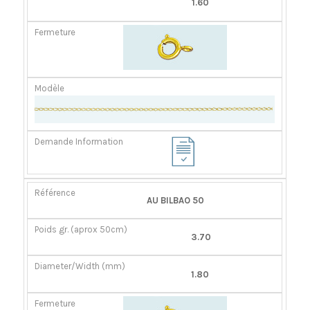
1.60
AU BILBAO 50
3.70
1.80