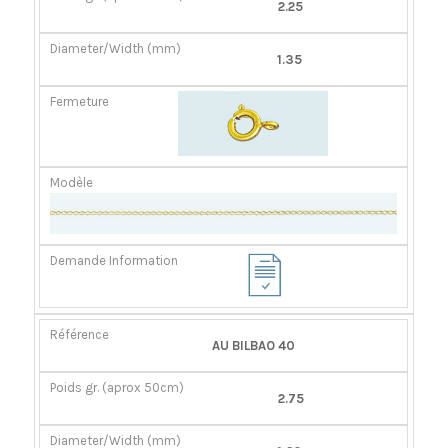
2.25
1.35
AU BILBAO 40
2.75