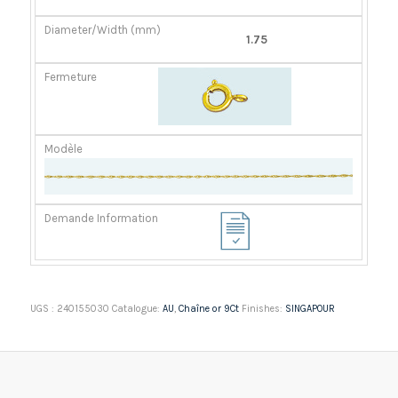
1.75
UGS :
240155030
Catalogue:
AU
,
Chaîne or 9Ct
Finishes:
SINGAPOUR