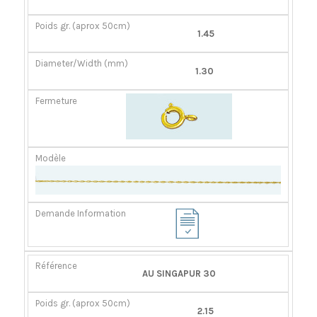
GR.
(MM)
(APROX
1.45
50CM)
1.30
AU SINGAPUR 30
2.15