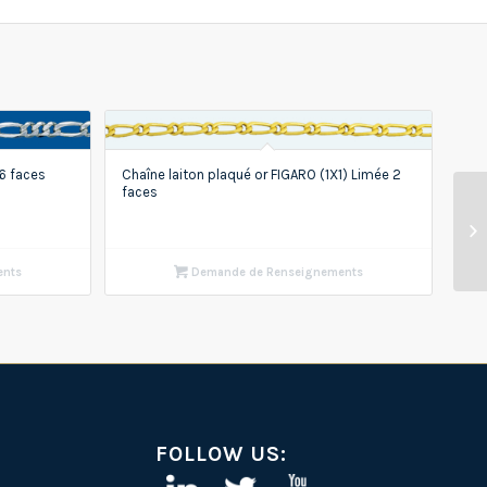
6 faces
Chaîne laiton plaqué or FIGARO (1X1) Limée 2
faces
ents
Demande de Renseignements
FOLLOW US: