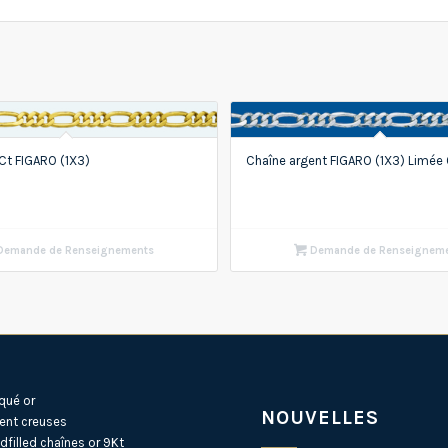
Ct FIGARO (1X3)
Chaîne argent FIGARO (1X3) Limée 
emande de Renseignements
Demande de Renseignem
qué or
NOUVELLES
ent creuses
dfilled
chaînes or 9Kt