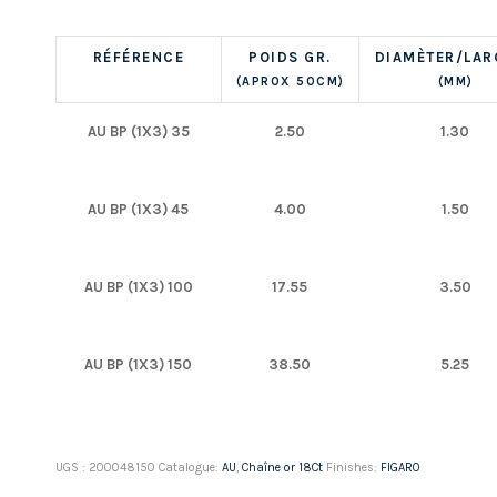
RÉFÉRENCE
POIDS GR.
DIAMÈTER/LAR
(APROX 50CM)
(MM)
AU BP (1X3) 35
2.50
1.30
AU BP (1X3) 45
4.00
1.50
AU BP (1X3) 100
17.55
3.50
AU BP (1X3) 150
38.50
5.25
UGS :
200048150
Catalogue:
AU
,
Chaîne or 18Ct
Finishes:
FIGARO