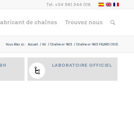
Tel.
+34 961 344 018
abricant de chaînes
Trouvez nous
Vous êtes ici :
Accueil
/
AU
/
Chaîne or 18Ct
/
Chaîne or 18Ct FIGARO (1X3)
48H
LABORATOIRE OFFICIEL