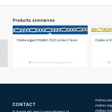
Produits similaires
Chaîne argent FIGARO (1X3) Limée 2 faces
Chaîne or 9
Chaîne or 18Ct CHEVAL
Limée 2 faces
Demande de Renseignements
D
chaînes pla
CONTACT
chaînes arg
chaînes Gol
P.I. Fuente del Jarro Ciudad del Ferrol, 14