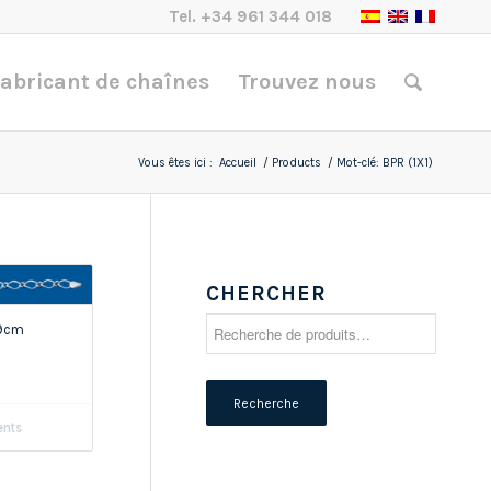
Tel.
+34 961 344 018
abricant de chaînes
Trouvez nous
Vous êtes ici :
Accueil
/
Products
/
Mot-clé: BPR (1X1)
CHERCHER
Recherche
19cm
pour :
Recherche
ents