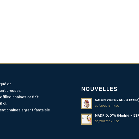
qué or
NOUVELLES
ent creuses
dfilled
chaînes or 9Kt
SALON VICENZAORO (Italie
18Kt
30/08/2019 - 14:00
ent
chaînes argent fantaisie
MADRIDJOYA (Madrid – ES
30/08/2019 - 14:00