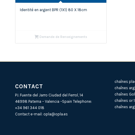
Identité en argent BPR (1X1) 80 X 18cm
Demande de Renseignements
chaînes pla
CONTACT
chaînes arg
chaînes Gol
P.I. Fuente del Jarro Ciudad del Ferrol, 14
chaînes or 
46998 Paterna – Valencia –Spain Telephone:
chaînes arg
+34 961 344 018
Contact e-mail:
opla@opla.es