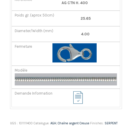
RÉFÉRENCE
POIDS
DIAMÈTER/LARGEUR
FERMOIR
AG CTN H. 400
GR.
(MM)
(APROX
25.65
50CM)
4.00
UGS :
101111400
Catalogue:
AGH
,
Chaîne argent Creuse
Finishes:
SERPENT