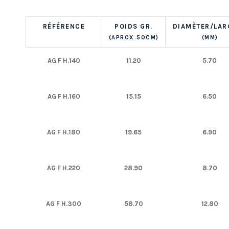
RÉFÉRENCE
POIDS GR.
DIAMÈTER/LAR
(APROX 50CM)
(MM)
AG F H.140
11.20
5.70
AG F H.160
15.15
6.50
AG F H.180
19.65
6.90
AG F H.220
28.90
8.70
AG F H.300
58.70
12.80