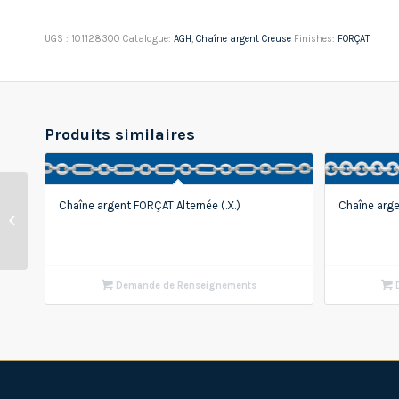
UGS :
101128300
Catalogue:
AGH
,
Chaîne argent Creuse
Finishes:
FORÇAT
Produits similaires
Chaîne argent FORÇAT Alternée (.X.)
Chaîne arg
Chaîne argent Creuse
DOUBLE ROMBO
Demande de Renseignements
D