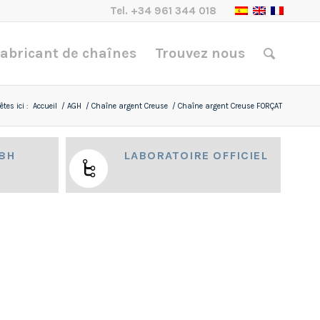
Tel.
+34 961 344 018
abricant de chaînes
Trouvez nous
tes ici :
Accueil
/
AGH
/
Chaîne argent Creuse
/
Chaîne argent Creuse FORÇAT
48H
LABORATOIRE OFFICIEL