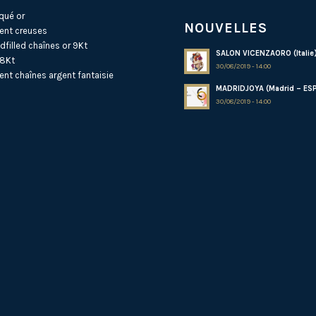
qué or
NOUVELLES
ent creuses
dfilled
chaînes or 9Kt
SALON VICENZAORO (Italie
18Kt
30/08/2019 - 14:00
ent
chaînes argent fantaisie
MADRIDJOYA (Madrid – ES
30/08/2019 - 14:00