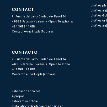
chaînes pla
CONTACT
chaînes arg
chaînes Gol
P.I. Fuente del Jarro Ciudad del Ferrol, 14
chaînes or 
46998 Paterna – Valencia –Spain Telephone:
chaînes arg
+34 961 344 018
Contact e-mail:
opla@opla.es
CONTACTO
P.I. Fuente del Jarro Ciudad del Ferrol, 14
46998 Paterna – Valencia –Spain Teléfono:
+34 961 344 018
Contacto e-mail:
opla@opla.es
Fabricant de chaînes
À propos
Laboratoire officiel
Installations de plaque or et bains en