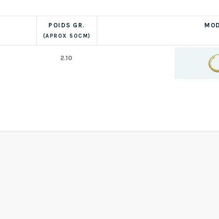
POIDS GR.
MOD
(APROX 50CM)
2.10