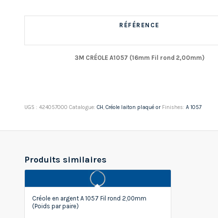
RÉFÉRENCE
3M CRÉOLE A1057 (16mm Fil rond 2,00mm)
UGS :
424057000
Catalogue:
CH
,
Créole laiton plaqué or
Finishes:
A 1057
Produits similaires
Créole en argent A 1057 Fil rond 2,00mm
(Poids par paire)