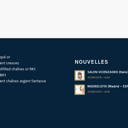
qué or
NOUVELLES
ent creuses
dfilled
chaînes or 9Kt
SALON VICENZAORO (Italie
18Kt
30/08/2019 - 14:00
ent
chaînes argent fantaisie
MADRIDJOYA (Madrid – ES
30/08/2019 - 14:00