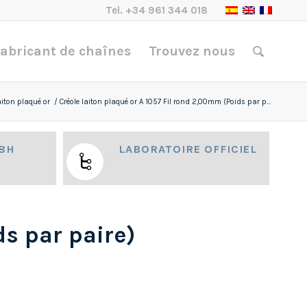
Tel.
+34 961 344 018
abricant de chaînes
Trouvez nous
aiton plaqué or
/
Créole laiton plaqué or A 1057 Fil rond 2,00mm (Poids par p...
48H
LABORATOIRE OFFICIEL
ds par paire)