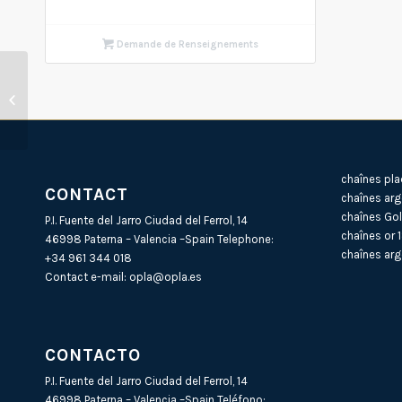
Demande de Renseignements
Apprêt or 18Ct
MOUSQUETON No.3
13,55×5,28mm (Poids...
chaînes pla
CONTACT
chaînes arg
chaînes Gol
P.I. Fuente del Jarro Ciudad del Ferrol, 14
chaînes or 
46998 Paterna – Valencia –Spain Telephone:
chaînes arg
+34 961 344 018
Contact e-mail:
opla@opla.es
CONTACTO
P.I. Fuente del Jarro Ciudad del Ferrol, 14
46998 Paterna – Valencia –Spain Teléfono: