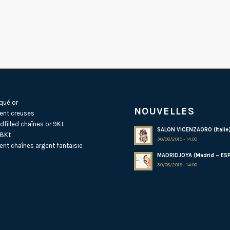
qué or
NOUVELLES
ent creuses
dfilled
chaînes or 9Kt
SALON VICENZAORO (Italie
18Kt
30/08/2019 - 14:00
ent
chaînes argent fantaisie
MADRIDJOYA (Madrid – ES
30/08/2019 - 14:00