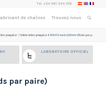
Tel.
+34 961 344 018
abricant de chaînes
Trouvez nous
aiton plaqué or
/
Créole laiton plaqué or A 1054 Fil rond 2,00mm (Poids par p...
48H
LABORATOIRE OFFICIEL
ds par paire)