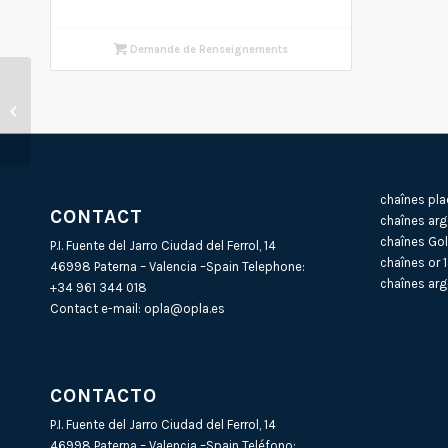
Demande de Renseignements
Apprêt or 18Ct
MOUSQUETON No.3
13,55×5,28mm (Poids...
chaînes pla
CONTACT
chaînes arg
chaînes Gol
P.I. Fuente del Jarro Ciudad del Ferrol, 14
chaînes or 
46998 Paterna – Valencia –Spain Telephone:
chaînes arg
+34 961 344 018
Contact e-mail:
opla@opla.es
CONTACTO
P.I. Fuente del Jarro Ciudad del Ferrol, 14
46998 Paterna – Valencia –Spain Teléfono: