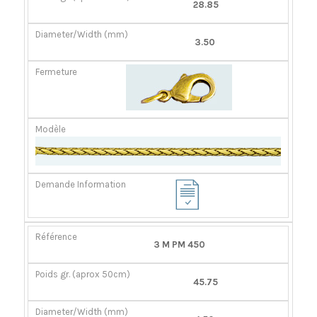
28.85
3.50
3 M PM 450
45.75