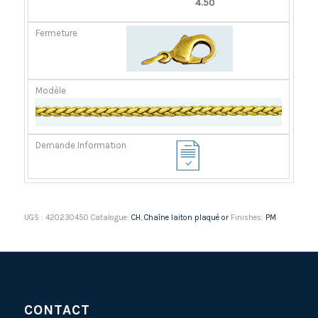
4.50
UGS :
420230450
Catalogue:
CH
,
Chaîne laiton plaqué or
Finishes:
PM
CONTACT