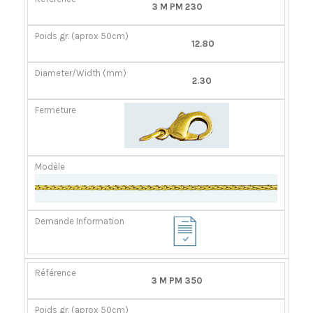
RÉFÉRENCE
POIDS
DIAMÈTER/LARGEUR
FERMOIR
3 M PM 230
GR.
(MM)
(APROX
12.80
50CM)
2.30
3 M PM 350