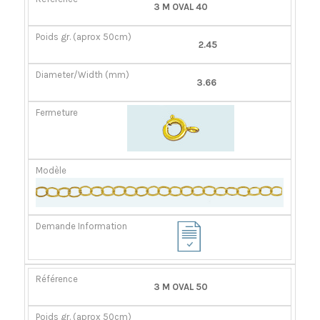
RÉFÉRENCE
POIDS
DIAMÈTER/LARGEUR
FERMOIR
3 M OVAL 40
GR.
(MM)
(APROX
2.45
50CM)
3.66
3 M OVAL 50