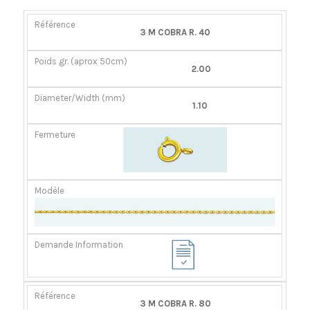
RÉFÉRENCE
POIDS
DIAMÈTER/LARGEUR
FERMOIR
3 M COBRA R. 40
GR.
(MM)
(APROX
2.00
50CM)
1.10
3 M COBRA R. 80