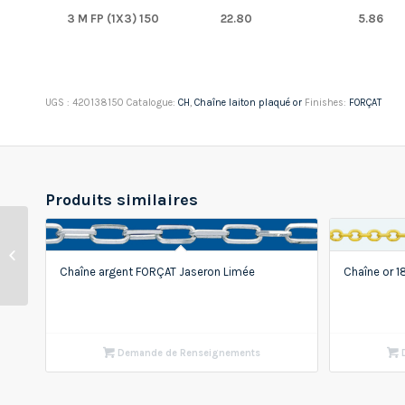
3 M FP (1X3) 150
22.80
5.86
UGS :
420138150
Catalogue:
CH
,
Chaîne laiton plaqué or
Finishes:
FORÇAT
Produits similaires
Chaîne laiton plaqué or
FORÇAT Ronde
Chaîne argent FORÇAT Jaseron Limée
Chaîne or 
Demande de Renseignements
D