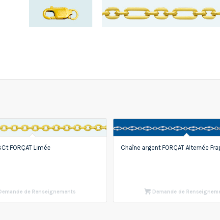
18Ct FORÇAT Limée
Chaîne argent FORÇAT Alternée Frap
emande de Renseignements
Demande de Renseignem