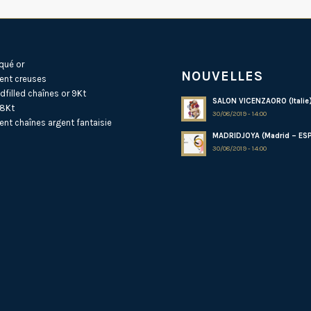
qué or
NOUVELLES
ent creuses
dfilled
chaînes or 9Kt
SALON VICENZAORO (Italie
18Kt
30/08/2019 - 14:00
ent
chaînes argent fantaisie
MADRIDJOYA (Madrid – ES
30/08/2019 - 14:00