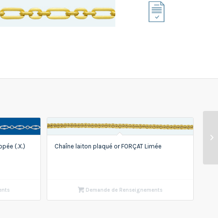
pée (.X.)
Chaîne laiton plaqué or FORÇAT Limée
ents
Demande de Renseignements