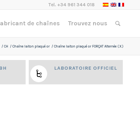
Tel.
+34 961 344 018
abricant de chaînes
Trouvez nous
/
CH
/
Chaîne laiton plaqué or
/
Chaîne laiton plaqué or FORÇAT Alternée (.X.)
48H
LABORATOIRE OFFICIEL