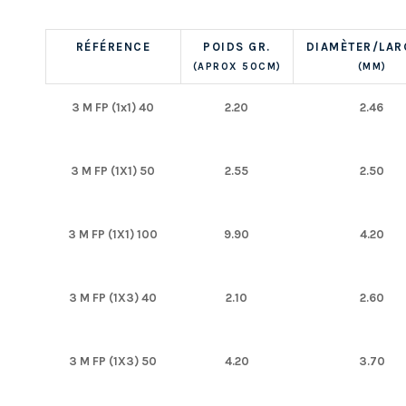
RÉFÉRENCE
POIDS GR.
DIAMÈTER/LAR
(APROX 50CM)
(MM)
3 M FP (1x1) 40
2.20
2.46
3 M FP (1X1) 50
2.55
2.50
3 M FP (1X1) 100
9.90
4.20
3 M FP (1X3) 40
2.10
2.60
3 M FP (1X3) 50
4.20
3.70