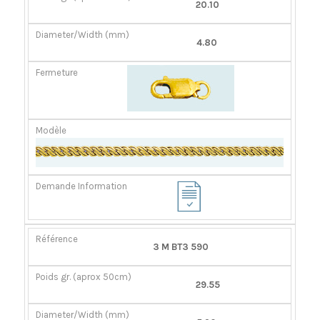
20.10
4.80
3 M BT3 590
29.55