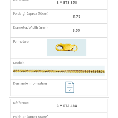
RÉFÉRENCE
POIDS
DIAMÈTER/LARGEUR
FERMOIR
3 M BT3 350
GR.
(MM)
(APROX
11.75
50CM)
3.50
3 M BT3 480