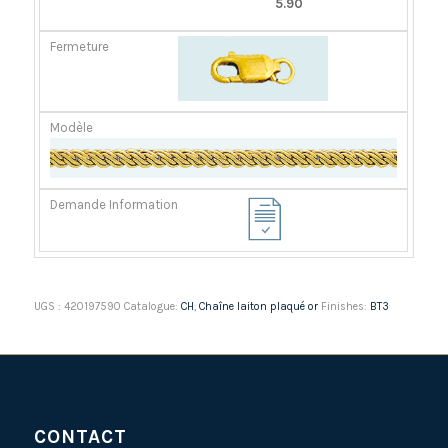
5.90
UGS :
420197590
Catalogue:
CH
,
Chaîne laiton plaqué or
Finishes:
BT3
CONTACT