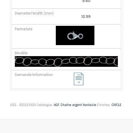
9.60
12.99
UGS :
100225100
Catalogue:
AGF
,
Chaîne argent fantaisie
Finishes:
CIRCLE