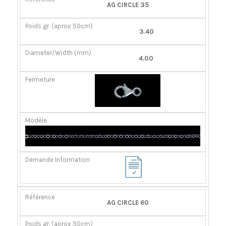
RÉFÉRENCE
POIDS
DIAMÈTER/LARGEUR
FERMOIR
AG CIRCLE 35
GR.
(MM)
(APROX
3.40
50CM)
4.00
AG CIRCLE 60