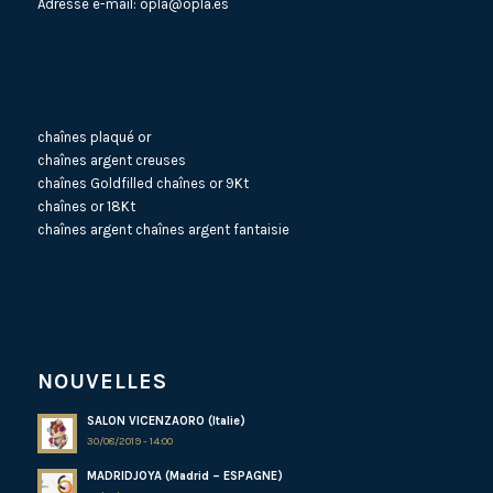
Adresse e-mail:
opla@opla.es
chaînes plaqué or
chaînes argent creuses
chaînes Goldfilled
chaînes or 9Kt
chaînes or 18Kt
chaînes argent
chaînes argent fantaisie
NOUVELLES
SALON VICENZAORO (Italie)
30/08/2019 - 14:00
MADRIDJOYA (Madrid – ESPAGNE)