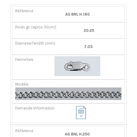
RÉFÉRENCE
POIDS
DIAMÈTER/LARGEUR
FERMOIR
AG BNL H.180
GR.
(MM)
(APROX
20.25
50CM)
7.05
AG BNL H.250