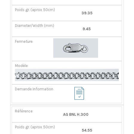
39.35
9.45
AG BNL H.300
54.55