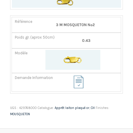
RÉFÉRENCE
POIDS
MODÈLE
DEMANDE
3 M MOSQUETON Nº2
GR.
INFORMATION
(APROX
0.43
50CM)
UGS :
429768000
Catalogue:
Apprêt laiton plaqué or
,
CH
Finishes:
MOUSQUETON