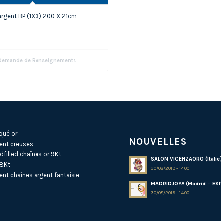
 argent BP (1X3) 200 X 21cm
emande de Renseignements
qué or
NOUVELLES
ent creuses
dfilled
chaînes or 9Kt
SALON VICENZAORO (Italie
18Kt
30/08/2019 - 14:00
ent
chaînes argent fantaisie
MADRIDJOYA (Madrid – ES
30/08/2019 - 14:00