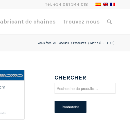
Tel.
+34 961 344 018
abricant de chaînes
Trouvez nous
Vous êtes ici :
Accueil
/
Products
/
Mot-clé: BP (1X3)
CHERCHER
Recherche
19cm
pour :
Recherche
ents