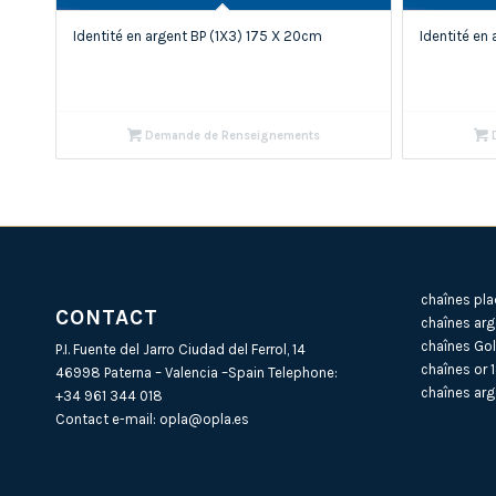
Identité en argent BP (1X3) 175 X 20cm
Identité en
Demande de Renseignements
D
chaînes pla
CONTACT
chaînes arg
chaînes Gol
P.I. Fuente del Jarro Ciudad del Ferrol, 14
chaînes or 
46998 Paterna – Valencia –Spain Telephone:
chaînes arg
+34 961 344 018
Contact e-mail:
opla@opla.es